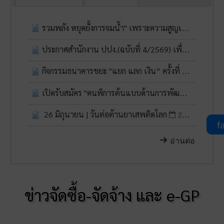
รวมพลัง หยุดยั้งการจมน้ำ" เพราะความสูญเสียป้องกันได้
ประกาศสำนักงาน ปปง.(ฉบับที่ 4/2569) เพื่อตัดวงจรเงินทุนของกลุ่มก่อการร้ายสากล คือ กลุ่ม ISIL
กิจกรรมธนาคารขยะ "แยก แลก เงิน” ครั้งที่ 3/2569
0
เปิดรับสมัคร "คนพิการต้นแบบด้านการพัฒนาศักยภาพ" ภาคตะวันออกเฉียงเหนือ ประจำปี 2569
26 มิถุนายน | วันต่อต้านยาเสพติดโลก
26 มิ.ย. 2569
fa
อ่านต่อ
ข่าวจัดซื้อ-จัดจ้าง และ e-GP